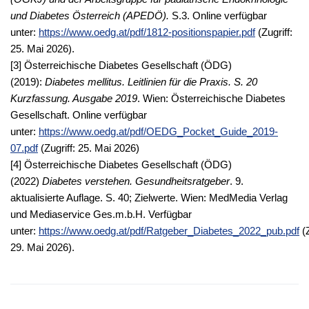
und Diabetes Österreich (APEDÖ).
S.3. Online verfügbar
unter:
https://www.oedg.at/pdf/1812-positionspapier.pdf
(Zugriff:
25. Mai 2026).
[3] Österreichische Diabetes Gesellschaft (ÖDG)
(2019):
Diabetes mellitus. Leitlinien für die Praxis. S. 20
Kurzfassung. Ausgabe 2019
. Wien: Österreichische Diabetes
Gesellschaft. Online verfügbar
unter:
https://www.oedg.at/pdf/OEDG_Pocket_Guide_2019-
07.pdf
(Zugriff: 25. Mai 2026)
[4] Österreichische Diabetes Gesellschaft (ÖDG)
(2022)
Diabetes verstehen. Gesundheitsratgeber
. 9.
aktualisierte Auflage. S. 40; Zielwerte. Wien: MedMedia Verlag
und Mediaservice Ges.m.b.H. Verfügbar
unter:
https://www.oedg.at/pdf/Ratgeber_Diabetes_2022_pub.pdf
(Z
29. Mai 2026).