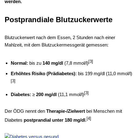
werden.
Postprandiale Blutzuckerwerte
Blutzuckerwert nach dem Essen, 2 Stunden nach einer
Mahlzeit, mit dem Blutzuckermessgerät gemessen:
[3]
Normal:
bis zu
140 mg/dl
(7,8 mmol/l)
Erhöhtes Risiko (Prädiabetes):
bis 199 mg/dl (11,0 mmol/l)
[3]
[3]
Diabetes:
≥
200 mg/dl
(11,1 mmol/l)
Der ÖDG nennt den
Therapie-/Zielwert
bei Menschen mit
[4]
Diabetes
postprandial unter 180 mg/dl
.