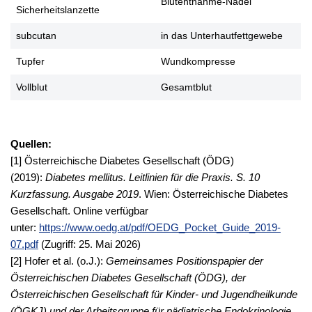
Blutentnahme-Nadel
Sicherheitslanzette
subcutan
in das Unterhautfettgewebe
Tupfer
Wundkompresse
Vollblut
Gesamtblut
Quellen:
[1] Österreichische Diabetes Gesellschaft (ÖDG)
(2019):
Diabetes mellitus. Leitlinien für die Praxis. S. 10
Kurzfassung. Ausgabe 2019
. Wien: Österreichische Diabetes
Gesellschaft. Online verfügbar
unter:
https://www.oedg.at/pdf/OEDG_Pocket_Guide_2019-
07.pdf
(Zugriff: 25. Mai 2026)
[2] Hofer et al. (o.J.):
Gemeinsames Positionspapier der
Österreichischen Diabetes Gesellschaft (ÖDG), der
Österreichischen Gesellschaft für Kinder- und Jugendheilkunde
(ÖGKJ) und der Arbeitsgruppe für pädiatrische Endokrinologie