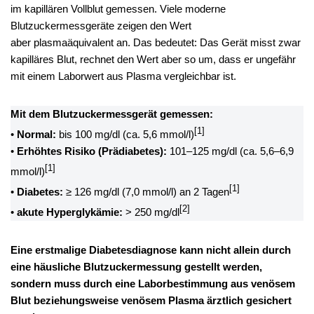
im kapillären Vollblut gemessen. Viele moderne
Blutzuckermessgeräte zeigen den Wert
aber plasmaäquivalent an. Das bedeutet: Das Gerät misst zwar
kapilläres Blut, rechnet den Wert aber so um, dass er ungefähr
mit einem Laborwert aus Plasma vergleichbar ist.
Mit dem Blutzuckermessgerät gemessen:
[1]
•
Normal:
bis 100 mg/dl (ca. 5,6 mmol/l)
•
Erhöhtes Risiko (Prädiabetes):
101–125 mg/dl (ca. 5,6–6,9
[1]
mmol/l)
[1]
•
Diabetes:
≥ 126 mg/dl (7,0 mmol/l) an 2 Tagen
[2]
•
akute
Hyperglykämie:
> 250 mg/dl
Eine erstmalige Diabetesdiagnose kann nicht allein durch
eine häusliche Blutzuckermessung gestellt werden,
sondern muss durch eine Laborbestimmung aus venösem
Blut beziehungsweise venösem Plasma ärztlich gesichert