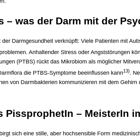
en.
 – was der Darm mit der Psyc
 der Darmgesundheit verknüpft: Viele Patienten mit Aut
sproblemen. Anhaltender Stress oder Angststörungen k
rungen (PTBS) rückt das Mikrobiom als möglicher Mitve
13)
 Darmflora die PTBS-Symptome beeinflussen kann
. N
nen von Darmbakterien kommunizieren mit dem Gehirn u
s PissprophetIn – MeisterIn 
rbirgt sich eine stille, aber hochsensible Form medizinis