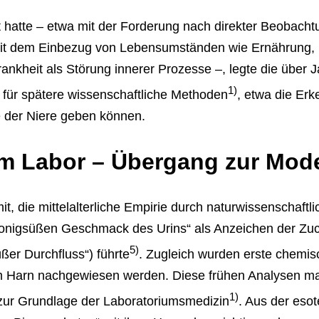
hatte – etwa mit der Forderung nach direkter Beobachtu
it dem Einbezug von Lebensumständen wie Ernährung, 
nkheit als Störung innerer Prozesse –, legte die über J
1)
ür spätere wissenschaftliche Methoden
, etwa die Er
e der Niere geben können.
m Labor – Übergang zur Mod
t, die mittelalterliche Empirie durch naturwissenschaftl
onigsüßen Geschmack des Urins“ als Anzeichen der Zuck
5)
ßer Durchfluss“) führte
. Zugleich wurden erste chemis
m Harn nachgewiesen werden. Diese frühen Analysen ma
1)
zur Grundlage der Laboratoriumsmedizin
. Aus der eso