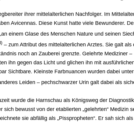
bereiter ihrer mittelalterlichen Nachfolger. Im Mittelalte
rgaben Avicennas. Diese Kunst hatte viele Bewunderer. 
e, „an einem Glase des Menschen Nature und seinen Sie
8)
– zum Attribut des mittelalterlichen Arztes. Sie galt al
tändnis noch an Zauberei grenzte. Gelehrte Mediziner – 
lten ihn gegen das Licht und glichen ihn mit ausführliche
ar Sichtbare. Kleinste Farbnuancen wurden dabei unters
 anderes Leiden – pechschwarzer Urin galt dabei als sic
uzeit wurde die Harnschau als Königsweg der Diagnostik 
r sich bewusst von der etablierten „gelehrten“ Medizin se
chnete sie abfällig als „Pisspropheten“. Er sah sich als