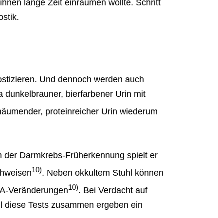
ihnen lange Zeit einräumen wollte. Schritt
stik.
nostizieren. Und dennoch werden auch
 dunkelbrauner, bierfarbener Urin mit
chäumender, proteinreicher Urin wiederum
in der Darmkrebs-Früherkennung spielt er
10)
chweisen
. Neben okkultem Stuhl können
10)
DNA-Veränderungen
. Bei Verdacht auf
All diese Tests zusammen ergeben ein