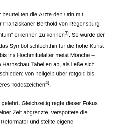
r beurteilten die Ärzte den Urin mit
Der Franziskaner Berthold von Regensburg
3)
chtum“ erkennen zu können
. So wurde der
s das Symbol schlechthin für die hohe Kunst
bis ins Hochmittelalter meist Mönche –
n Harnschau-Tabellen ab, als ließe sich
chieden: von hellgelb über rotgold bis
4)
heres Todeszeichen
.
gelehrt. Gleichzeitig regte dieser Fokus
iner Zeit abgrenzte, verspottete die
 Reformator und stellte eigene