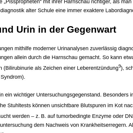
 „Pisspropheten“ mit ihrer Harnschau richtiger, als man 
ldiagnostik alter Schule eine immer exaktere Labordiagno
und Urin in der Gegenwart
ungen mithilfe moderner Urinanalysen zuverlässig diag
tungen allein durch die Harnschau gemacht. So kann etwa
9
 (Bilirubinurie als Zeichen einer Leberentzündung
), s
s Syndrom).
rhin ein wichtiger Untersuchungsgegenstand. Besonders 
he Stuhltests können unsichtbare Blutspuren im Kot na
sucht werden – z. B. auf tumorbedingte Enzyme oder 
uhluntersuchung dem Nachweis von Krankheitserregern. 