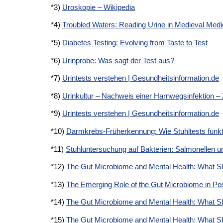
*3)
Uroskopie – Wikipedia
*4)
Troubled Waters: Reading Urine in Medieval Me
*5)
Diabetes Testing: Evolving from Taste to Test
*6)
Urinprobe: Was sagt der Test aus?
*7)
Urintests verstehen | Gesundheitsinformation.de
*8)
Urinkultur – Nachweis einer Harnwegsinfektion –
*9)
Urintests verstehen | Gesundheitsinformation.de
*10)
Darmkrebs-Früherkennung: Wie Stuhltests funkt
*11)
Stuhluntersuchung auf Bakterien: Salmonellen 
*12)
The Gut Microbiome and Mental Health: What Sho
*13)
The Emerging Role of the Gut Microbiome in Po
*14)
The Gut Microbiome and Mental Health: What Sho
*15)
The Gut Microbiome and Mental Health: What Sho