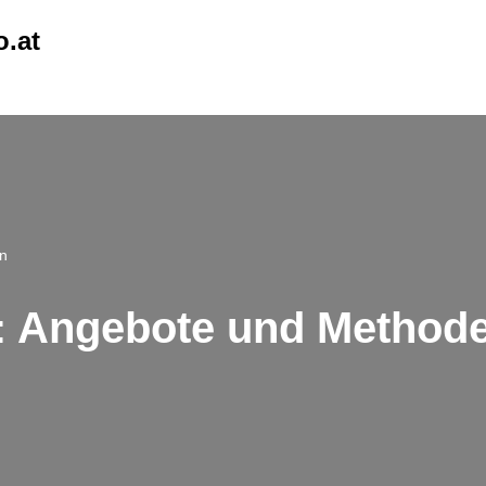
o.at
en
t: Angebote und Method