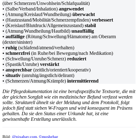
(über Schmerzen/Unwohlsein/Schlafqualität)
• (Salbe/Verband/Inhalation)
angewendet
• (Atmung/Kreislauf/Wundheilung)
überwacht
• (Hautzustand/Mobilität/Schmerzempfinden)
verbessert
• (Kreislauf/Blutdruck/Allgemeinzustand)
stabil
• (Atmung/Wundheilung/Hautbild)
unauffällig
• auffällige
(Rötung/Schwellung/Hämatome) am Oberarm
(dexter/sinister)
• ruhig
(schlafend/atmend/verhalten)
• schmerzfrei
(in Ruhe/bei Bewegung/nach Medikation)
• (Schwellung/Unruhe/Schmerz)
reduziert
• (Spastik/Unruhe)
verstärkt
• ansprechbar
(zeitlich/orientiert/kooperativ)
• situativ
(unruhig/ängstlich/delirant)
• (Schmerzen/Atmung/Krämpfe)
intermittierend
Die Pflegedokumentation ist eine berufsspezifische Textsorte, die mit
der gleichen Sorgfalt wie ein medizinischer Befund verfasst werden
sollte. Strukturell ähnelt sie der Meldung und dem Protokoll, folgt
jedoch fünf statt sieben W-Fragen und wird konsequent im Präsens
gehalten. Da sie den Status einer Urkunde hat, ist eine
gewissenhafte Erstellung unerlässlich.
Bild:
@pixabay.com
,
©moshehar