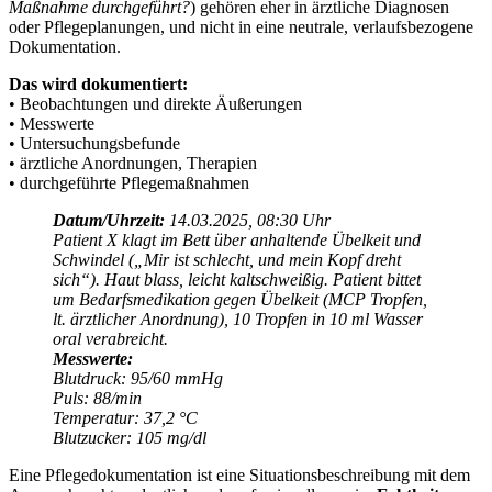
Maßnahme durchgeführt?
) gehören eher in ärztliche Diagnosen
oder Pflegeplanungen, und nicht in eine neutrale, verlaufsbezogene
Dokumentation.
Das wird dokumentiert:
• Beobachtungen und direkte Äußerungen
• Messwerte
• Untersuchungsbefunde
• ärztliche Anordnungen, Therapien
• durchgeführte Pflegemaßnahmen
Datum/Uhrzeit:
14.03.2025, 08:30 Uhr
Patient X klagt im Bett über anhaltende Übelkeit und
Schwindel („Mir ist schlecht, und mein Kopf dreht
sich“). Haut blass, leicht kaltschweißig.
Patient bittet
um Bedarfsmedikation gegen Übelkeit (MCP Tropfen,
lt. ärztlicher Anordnung)
, 10 Tropfen in 10 ml Wasser
oral verabreicht.
Messwerte:
Blutdruck: 95/60 mmHg
Puls: 88/min
Temperatur: 37,2 °C
Blutzucker: 105 mg/dl
Eine Pflegedokumentation ist eine Situationsbeschreibung mit dem