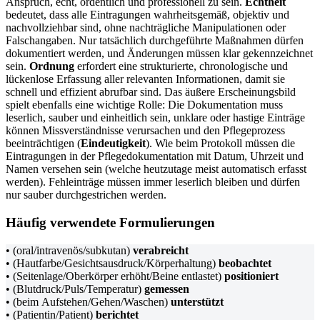
Anspruch, echt, ordentlich und professionell zu sein.
Echtheit
bedeutet, dass alle Eintragungen wahrheitsgemäß, objektiv und
nachvollziehbar sind, ohne nachträgliche Manipulationen oder
Falschangaben. Nur tatsächlich durchgeführte Maßnahmen dürfen
dokumentiert werden, und Änderungen müssen klar gekennzeichnet
sein.
Ordnung
erfordert eine strukturierte, chronologische und
lückenlose Erfassung aller relevanten Informationen, damit sie
schnell und effizient abrufbar sind. Das äußere Erscheinungsbild
spielt ebenfalls eine wichtige Rolle: Die Dokumentation muss
leserlich, sauber und einheitlich sein, unklare oder hastige Einträge
können Missverständnisse verursachen und den Pflegeprozess
beeinträchtigen (
Eindeutigkeit
). Wie beim Protokoll müssen die
Eintragungen in der Pflegedokumentation mit Datum, Uhrzeit und
Namen versehen sein (welche heutzutage meist automatisch erfasst
werden). Fehleinträge müssen immer leserlich bleiben und dürfen
nur sauber durchgestrichen werden.
Häufig verwendete Formulierungen
• (oral/intravenös/subkutan)
verabreicht
• (Hautfarbe/Gesichtsausdruck/Körperhaltung)
beobachtet
• (Seitenlage/Oberkörper erhöht/Beine entlastet)
positioniert
• (Blutdruck/Puls/Temperatur)
gemessen
• (beim Aufstehen/Gehen/Waschen)
unterstützt
• (Patientin/Patient)
berichtet