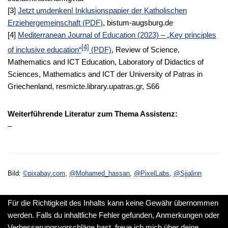
[3]
Jetzt umdenken! Inklusionspapier der Katholischen
Erziehergemeinschaft (PDF)
, bistum-augsburg.de
[4]
Mediterranean Journal of Education (2023) – „Key principles
[4]
of inclusive education“
(PDF)
, Review of Science,
Mathematics and ICT Education, Laboratory of Didactics of
Sciences, Mathematics and ICT der University of Patras in
Griechenland, resmicte.library.upatras.gr, S66
Weiterführende Literatur zum Thema Assistenz:
–
Bild:
©pixabay.com
,
@Mohamed_hassan
,
@PixelLabs
,
@Sjjalinn
Für die Richtigkeit des Inhalts kann keine Gewähr übernommen
werden. Falls du inhaltliche Fehler gefunden, Anmerkungen oder
Verbesserungsvorschläge hast, freue ich mich über deine