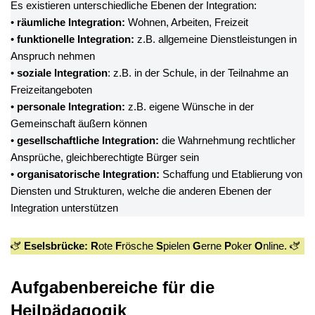
Es existieren unterschiedliche Ebenen der Integration:
•
räumliche Integration:
Wohnen, Arbeiten, Freizeit
•
funktionelle Integration:
z.B. allgemeine Dienstleistungen in
Anspruch nehmen
•
soziale Integration
: z.B. in der Schule, in der Teilnahme an
Freizeitangeboten
•
personale Integration:
z.B. eigene Wünsche in der
Gemeinschaft äußern können
•
gesellschaftliche Integration:
die Wahrnehmung rechtlicher
Ansprüche, gleichberechtigte Bürger sein
•
organisatorische Integration:
Schaffung und Etablierung von
Diensten und Strukturen, welche die anderen Ebenen der
Integration unterstützen
🫏
Eselsbrücke: R
ote
F
rösche
S
pielen
G
erne
P
oker
O
nline. 🫏
Aufgabenbereiche für die
Heilpädagogik